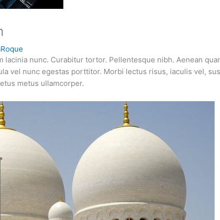
m
aRoque
sim lacinia nunc. Curabitur tortor. Pellentesque nibh. Aenean qu
ula vel nunc egestas porttitor. Morbi lectus risus, iaculis vel, su
 metus metus ullamcorper.